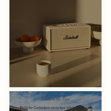
Mama & Me-Time
Ehrliche Gedanken zwischen Wickeltisch und