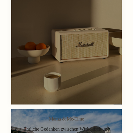
Mama & Me-Time
Ehrliche Gedanken zwischen Wickeltisch und