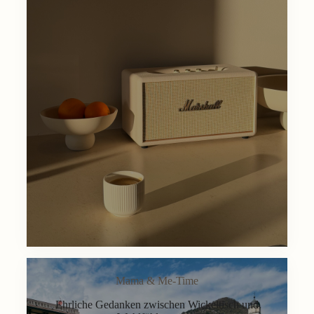
Mama & Me-Time
Ehrliche Gedanken zwischen Wickeltisch und