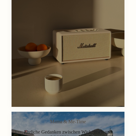
Mama & Me-Time
Ehrliche Gedanken zwischen Wickeltisch und