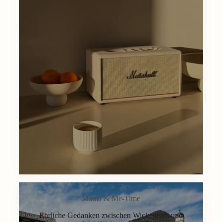
Mama & Me-Time
Ehrliche Gedanken zwischen Wickeltisch und