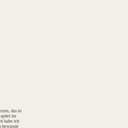
rzen, das in
apitel im
it habe ich
rn bewusste