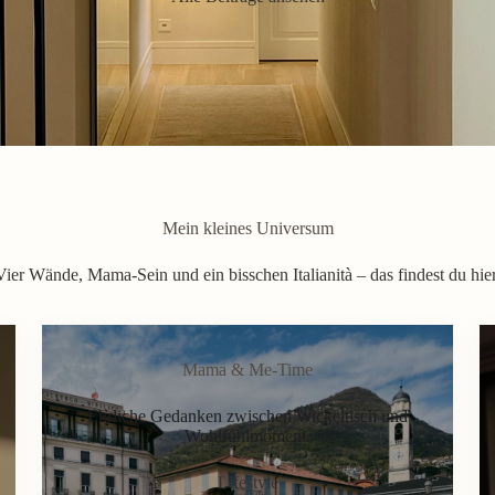
Mein kleines Universum
Vier Wände, Mama-Sein und ein bisschen Italianità – das findest du hier
Mama & Me-Time
Ehrliche Gedanken zwischen Wickeltisch und
Wohlfühlmoment.
Lifestyle