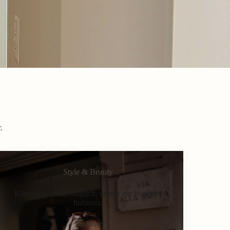
.
Style & Beauty
Klassisch, alltagstauglich, immer ein bisschen
Italianità.
Fashion