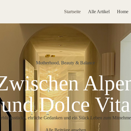
Startseite
Alle Artikel
Home
Motherhood, Beauty & Balance
Zwischen Alpe
und Dolce Vita
ieblingsstücke, ehrliche Gedanken und ein Stück Leben zum Mitnehme
Alle Beiträge ansehen