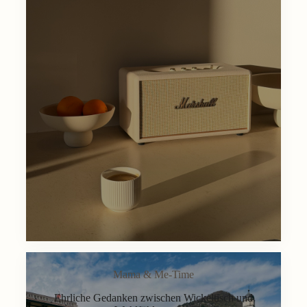
Mama & Me-Time
Ehrliche Gedanken zwischen Wickeltisch und